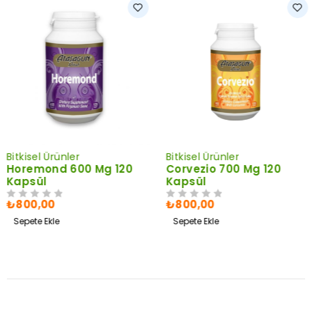
Bitkisel Ürünler
Bitkisel Ürünler
Horemond 600 Mg 120
Corvezio 700 Mg 120
Kapsül
Kapsül
₺
800,00
₺
800,00
5 ÜZERINDEN
OY ALDI
5 ÜZERINDEN
OY ALDI
Sepete Ekle
Sepete Ekle