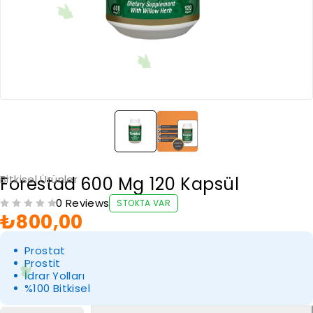
Bitkisel Ürünler
Forestad 600 Mg 120 Kapsül
0 Reviews
STOKTA VAR
₺
800,00
5 ÜZERINDEN
OY ALDI
Prostat
Prostit
İdrar Yolları
%100 Bitkisel