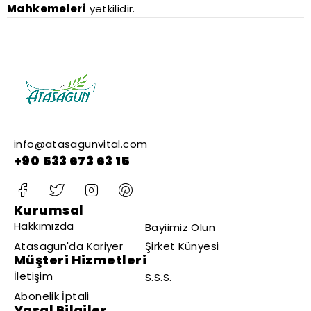
Mahkemeleri
yetkilidir.
info@atasagunvital.com
+90 533 673 63 15
Kurumsal
Hakkımızda
Bayiimiz Olun
Atasagun'da Kariyer
Şirket Künyesi
Müşteri Hizmetleri
İletişim
S.S.S.
Abonelik İptali
Yasal Bilgiler