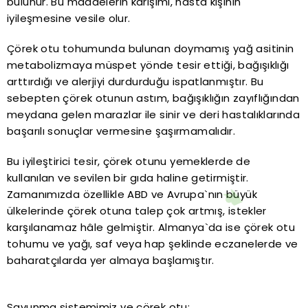
bulunur. Bu maddelerin karışımı, hasta kişinin
iyileşmesine vesile olur.
Çörek otu tohumunda bulunan doymamış yağ asitinin
metabolizmaya müspet yönde tesir ettiği, bağışıklığı
arttırdığı ve alerjiyi durdurduğu ispatlanmıştır. Bu
sebepten çörek otunun astım, bağışıklığın zayıflığından
meydana gelen marazlar ile sinir ve deri hastalıklarında
başarılı sonuçlar vermesine şaşırmamalıdır.
Bu iyileştirici tesir, çörek otunu yemeklerde de
kullanılan ve sevilen bir gıda haline getirmiştir.
Zamanımızda özellikle ABD ve Avrupa`nın büyük
ülkelerinde çörek otuna talep çok artmış, istekler
karşılanamaz hâle gelmiştir. Almanya`da ise çörek otu
tohumu ve yağı, saf veya hap şeklinde eczanelerde ve
baharatçılarda yer almaya başlamıştır.
Savunma sistemimiz ve çörek otu: