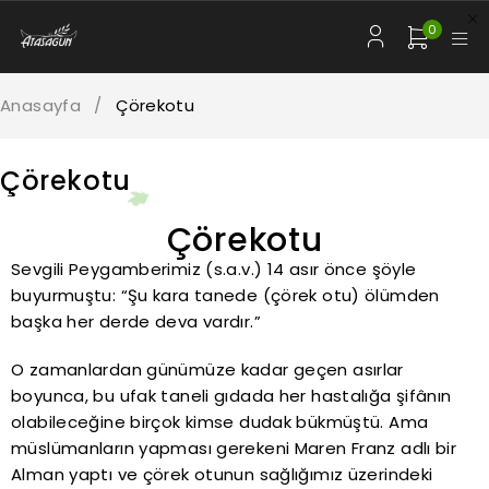
0
Anasayfa
/
Çörekotu
Çörekotu
Çörekotu
Sevgili Peygamberimiz (s.a.v.) 14 asır önce şöyle
buyurmuştu: “Şu kara tanede (çörek otu) ölümden
başka her derde deva vardır.”
O zamanlardan günümüze kadar geçen asırlar
boyunca, bu ufak taneli gıdada her hastalığa şifânın
olabileceğine birçok kimse dudak bükmüştü. Ama
müslümanların yapması gerekeni Maren Franz adlı bir
Alman yaptı ve çörek otunun sağlığımız üzerindeki