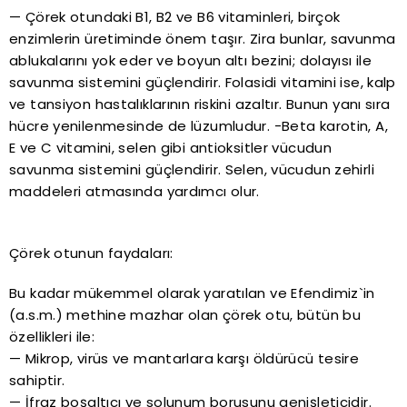
— Çörek otundaki B1, B2 ve B6 vitaminleri, birçok
enzimlerin üretiminde önem taşır. Zira bunlar, savunma
ablukalarını yok eder ve boyun altı bezini; dolayısı ile
savunma sistemini güçlendirir. Folasidi vitamini ise, kalp
ve tansiyon hastalıklarının riskini azaltır. Bunun yanı sıra
hücre yenilenmesinde de lüzumludur. -Beta karotin, A,
E ve C vitamini, selen gibi antioksitler vücudun
savunma sistemini güçlendirir. Selen, vücudun zehirli
maddeleri atmasında yardımcı olur.
Çörek otunun faydaları:
Bu kadar mükemmel olarak yaratılan ve Efendimiz`in
(a.s.m.) methine mazhar olan çörek otu, bütün bu
özellikleri ile:
— Mikrop, virüs ve mantarlara karşı öldürücü tesire
sahiptir.
— İfraz boşaltıcı ve solunum borusunu genişleticidir.