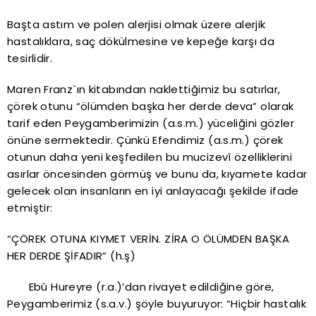
Başta astım ve polen alerjisi olmak üzere alerjik
hastalıklara, saç dökülmesine ve kepeğe karşı da
tesirlidir.
Maren Franz`ın kitabından naklettiğimiz bu satırlar,
çörek otunu “ölümden başka her derde deva” olarak
tarif eden Peygamberimizin (a.s.m.) yüceliğini gözler
önüne sermektedir. Çünkü Efendimiz (a.s.m.) çörek
otunun daha yeni keşfedilen bu mucizevî özelliklerini
asırlar öncesinden görmüş ve bunu da, kıyamete kadar
gelecek olan insanların en iyi anlayacağı şekilde ifade
etmiştir:
“ÇÖREK OTUNA KIYMET VERİN. ZİRA O ÖLÜMDEN BAŞKA
HER DERDE ŞİFADIR” (h.ş)
Ebû Hureyre (r.a.)’dan rivayet edildiğine göre,
Peygamberimiz (s.a.v.) şöyle buyuruyor: “Hiçbir hastalık