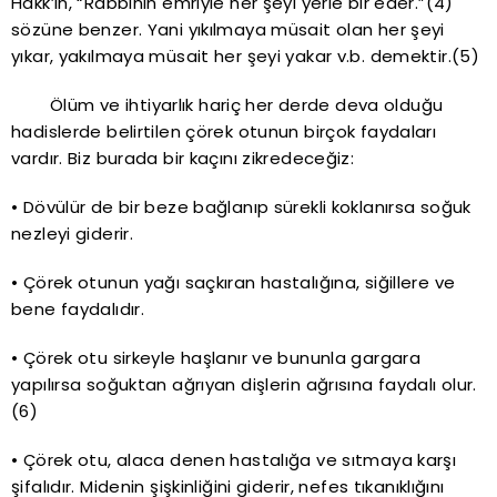
Hakk’ın, “Rabbinin emriyle her şeyi yerle bir eder.”(4)
sözüne benzer. Yani yıkılmaya müsait olan her şeyi
yıkar, yakılmaya müsait her şeyi yakar v.b. demektir.(5)
Ölüm ve ihtiyarlık hariç her derde deva olduğu
hadislerde belirtilen çörek otunun birçok faydaları
vardır. Biz burada bir kaçını zikredeceğiz:
• Dövülür de bir beze bağlanıp sürekli koklanırsa soğuk
nezleyi giderir.
• Çörek otunun yağı saçkıran hastalığına, siğillere ve
bene faydalıdır.
• Çörek otu sirkeyle haşlanır ve bununla gargara
yapılırsa soğuktan ağrıyan dişlerin ağrısına faydalı olur.
(6)
• Çörek otu, alaca denen hastalığa ve sıtmaya karşı
şifalıdır. Midenin şişkinliğini giderir, nefes tıkanıklığını