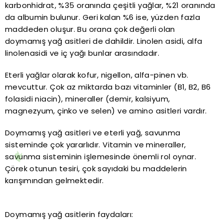
karbonhidrat, %35 oranında çeşitli yağlar, %21 oranında
da albumin bulunur. Geri kalan %6 ise, yüzden fazla
maddeden oluşur. Bu orana çok değerli olan
doymamış yağ asitleri de dahildir. Linolen asidi, alfa
linolenasidi ve iç yağı bunlar arasındadır.
Eterli yağlar olarak kofur, nigellon, alfa-pinen vb.
mevcuttur. Çok az miktarda bazı vitaminler (B1, B2, B6
folasidi niacin), mineraller (demir, kalsiyum,
magnezyum, çinko ve selen) ve amino asitleri vardır.
Doymamış yağ asitleri ve eterli yağ, savunma
sisteminde çok yararlıdır. Vitamin ve mineraller,
savunma sisteminin işlemesinde önemli rol oynar.
Çörek otunun tesiri, çok sayıdaki bu maddelerin
karışımından gelmektedir.
Doymamış yağ asitlerin faydaları: