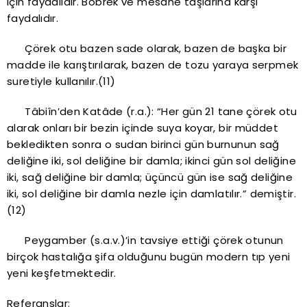
için faydalıdır. Böbrek ve mesane taşlarına karşı
faydalıdır.
Çörek otu bazen sade olarak, bazen de başka bir
madde ile karıştırılarak, bazen de tozu yaraya serpmek
suretiyle kullanılır.(11)
Tâbiîn’den Katâde (r.a.): “Her gün 21 tane çörek otu
alarak onları bir bezin içinde suya koyar, bir müddet
bekledikten sonra o sudan birinci gün burnunun sağ
deliğine iki, sol deliğine bir damla; ikinci gün sol deliğine
iki, sağ deliğine bir damla; üçüncü gün ise sağ deliğine
iki, sol deliğine bir damla nezle için damlatılır.” demiştir.
(12)
Peygamber (s.a.v.)’in tavsiye ettiği çörek otunun
birçok hastalığa şifa olduğunu bugün modern tıp yeni
yeni keşfetmektedir.
Referanslar: