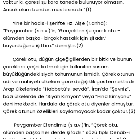
yoktur ki, çaresi şu kara tanede bulunuyor olmasın.
Ancak ölüm bundan müstesnadır.”(1)
Yine bir hadis-i şerifte Hz. Âişe (r.anhâ);
“Peygamber (s.a.v.)’in; ‘Gerçekten şu çörek otu –
ölümden başka- birçok hastalık için şifadır.’
buyurduğunu işittim.” demiştir.(2)
Çörek otu, düğün çiçeğigillerden bir bitki ve bunun
çöreklere çeşni katmak için kullanılan susam
büyüklüğündeki siyah tohumunun ismidir. Çörek otunun
adı ve mahiyeti ülkelere göre değişiklik göstermektedir.
Arap ülkelerinde “Habbetü’s-sevdâ”, İran’da “Şevniz”,
bazı ülkelerde de “Siyah Kimyon” veya “Hind Kimyonu”
denilmektedir. Hardala da çörek otu diyenler olmuştur.
Çörek otunun özellikleri sayılamayacak kadar çoktur.(3)
Peygamber Efendimiz (s.a.v.)’in, “Çörek otu,
ölümden başka her derde şifadır.” sözü tıpkı Cenâb-ı