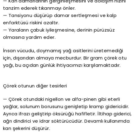
— Kan damarlarının gerginleşmesini ve dolaşım hızını
tanzim ederek tıkanmayı önler.
— Tansiyonu düşürüp damar sertleşmesi ve kalp
enfarktüsü riskini azaltır.
— Yaraların çabuk iyileşmesine, derinin pürüzsüz
olmasına yardım eder.
İnsan vücudu, doymamış yağ asitlerini üretemediği
için, dışarıdan almaya mecburdur. Bir gram çörek otu
yağı, bu açıdan günlük ihtiyacımızı karşılamaktadır.
Çörek otunun diğer tesirleri
— Çörek otundaki nigellon ve alfa-pinen gibi eterli
yağlar, solunum borusunu genişletip kramp gidericidir.
Ayrıca ifrazı geliştirip öksürüğü hafifletir. İltihap giderici,
ağrı dindirici ve idrar söktürücüdür. Devamlı kullanımda
kan şekerini düşürür.