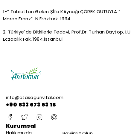
1-” Tabiattan Gelen Şİfa KAynağı ÇÖREK OUTUYLA ”
Maren Franz” N.Eröztürk, 1994
2-Türkiye`de Bitkilerle Tedavi, Prof.Dr. Turhan Baytop, I.U
Eczacılık Fak.,1984,İstanbul
info@atasagunvital.com
+90 533 673 63 15
Kurumsal
Hakkımızda
Bayiimiz Olun