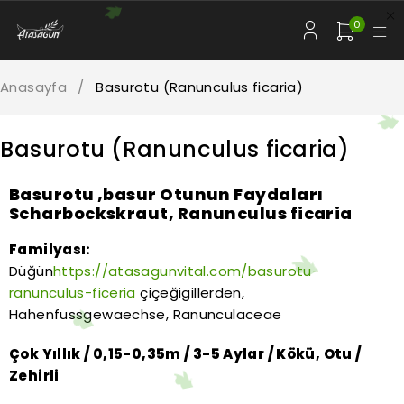
0
Anasayfa
/
Basurotu (Ranunculus ficaria)
Basurotu (Ranunculus ficaria)
Basurotu ,basur Otunun Faydaları
Scharbockskraut, Ranunculus ficaria
Familyası:
Düğün
https://atasagunvital.com/basurotu-
ranunculus-ficeria
çiçeğigillerden,
Hahenfussgewaechse, Ranunculaceae
Çok Yıllık / 0,15-0,35m / 3-5 Aylar / Kökü, Otu /
Zehirli