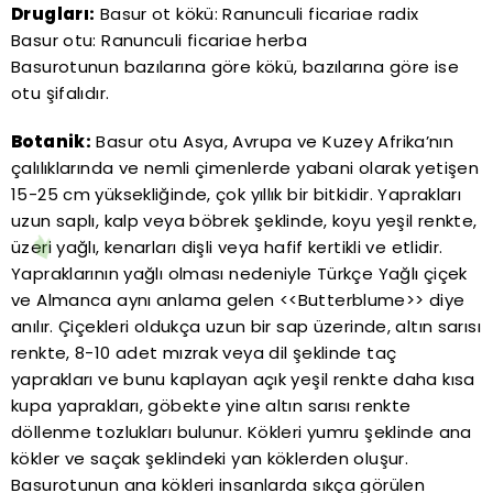
Drugları:
Basur ot kökü: Ranunculi ficariae radix
Basur otu: Ranunculi ficariae herba
Basurotunun bazılarına göre kökü, bazılarına göre ise
otu şifalıdır.
Botanik:
Basur otu Asya, Avrupa ve Kuzey Afrika’nın
çalılıklarında ve nemli çimenlerde yabani olarak yetişen
15-25 cm yüksekliğinde, çok yıllık bir bitkidir. Yaprakları
uzun saplı, kalp veya böbrek şeklinde, koyu yeşil renkte,
üzeri yağlı, kenarları dişli veya hafif kertikli ve etlidir.
Yapraklarının yağlı olması nedeniyle Türkçe Yağlı çiçek
ve Almanca aynı anlama gelen <<Butterblume>> diye
anılır. Çiçekleri oldukça uzun bir sap üzerinde, altın sarısı
renkte, 8-10 adet mızrak veya dil şeklinde taç
yaprakları ve bunu kaplayan açık yeşil renkte daha kısa
kupa yaprakları, göbekte yine altın sarısı renkte
döllenme tozlukları bulunur. Kökleri yumru şeklinde ana
kökler ve saçak şeklindeki yan köklerden oluşur.
Basurotunun ana kökleri insanlarda sıkça görülen