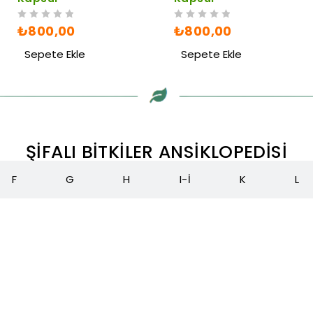
5 ÜZERINDEN
OY ALDI
5 ÜZERINDEN
OY ALDI
₺
800,00
₺
800,00
Sepete Ekle
Sepete Ekle
ŞİFALI BİTKİLER ANSİKLOPEDİSİ
F
G
H
I-İ
K
L