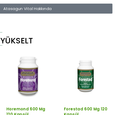
Atasagun Vital Hakkında
 YÜKSELT
Horemond 600 Mg
Forestad 600 Mg 120
120 Kapsül
Kapsül