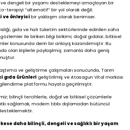
ı ve dengeli bir yaşamı desteklemeyi amaçlayan bir
to-terapiyi “alternatif” bir yol olarak değil;
 ve önleyici
bir yaklaşım olarak benimser.
liği, gıda ve hızlı tüketim sektörlerinde edinilen saha
 gözlemler ile biriken bilgi birikimi; doğal gıdalar, bitkisel
mler konusunda derin bir anlayış kazandırmıştır. Bu
ında olan kişilerle paylaşılmış; zamanla daha geniş
muştur.
aştırma ve geliştirme çalışmaları sonucunda, Tarım
i gıda ürünleri
geliştirilmiş ve Atasagun Vital markası
gilendirme platformu hayata geçirilmiştir.
z; bilinçli tercihlerle, doğal ve bitkisel çözümlerle
katkı sağlamak, modern tıbbı dışlamadan bütüncül
ı desteklemektir.
kese daha bilinçli, dengeli ve sağlıklı bir yaşam