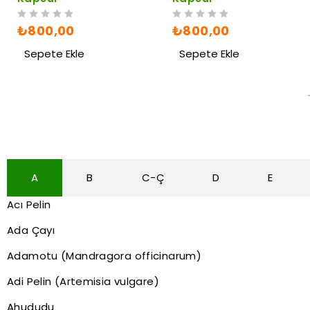
5 ÜZERINDEN
OY ALDI
5 ÜZERINDEN
OY ALDI
₺
800,00
₺
800,00
Sepete Ekle
Sepete Ekle
A
B
C-Ç
D
E
Acı Pelin
Ada Çayı
Adamotu (Mandragora officinarum)
Adi Pelin (Artemisia vulgare)
Ahududu