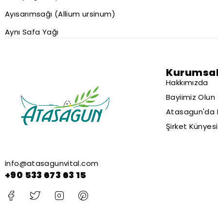
Ayısarımsağı (Allium ursinum)
Aynı Safa Yağı
Kurumsa
Hakkımızda
Bayiimiz Olun
Atasagun'da 
Şirket Künyesi
info@atasagunvital.com
+90 533 673 63 15