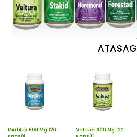
ATASAGU
Miritilus 600 Mg 120
Veltura 600 Mg 120
Kapsül
Kapsül