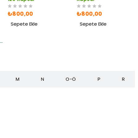
5 ÜZERINDEN
OY ALDI
5 ÜZERINDEN
OY ALDI
₺
800,00
₺
800,00
Sepete Ekle
Sepete Ekle
M
N
O-Ö
P
R