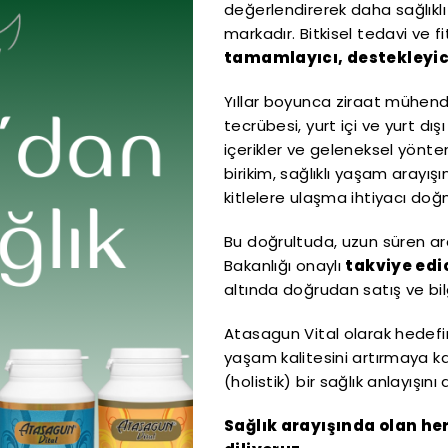
değerlendirerek daha sağlıkl
markadır. Bitkisel tedavi ve fi
tamamlayıcı, destekleyici
Yıllar boyunca ziraat mühendis
tecrübesi, yurt içi ve yurt dışı
içerikler ve geleneksel yönte
birikim, sağlıklı yaşam arayış
kitlelere ulaşma ihtiyacı doğ
Bu doğrultuda, uzun süren ar
Bakanlığı onaylı
takviye edic
altında doğrudan satış ve bil
Atasagun Vital olarak hedefimi
yaşam kalitesini artırmaya 
(holistik) bir sağlık anlayışın
Sağlık arayışında olan her