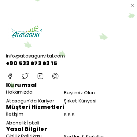
info@atasagunvital.com
+90 533 673 63 15
Kurumsal
Hakkımızda
Bayiimiz Olun
Atasagun'da Kariyer
Şirket Künyesi
Müşteri Hizmetleri
İletişim
S.S.S.
Abonelik İptali
Yasal Bilgiler
Gizlilik Politikası
Şartlar & Koşullar